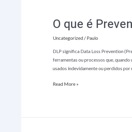
O
que
O que é Preve
é
Prevenção
Uncategorized
/
Paulo
de
Perda
DLP significa Data Loss Prevention (P
de
ferramentas ou processos que, quando 
Dados
usados indevidamente ou perdidos por u
(DLP)?
Read More »