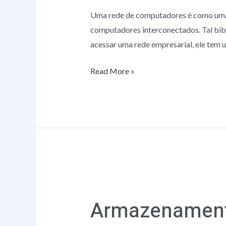
Uma rede de computadores é como uma bi
computadores interconectados. Tal bibl
acessar uma rede empresarial, ele tem 
Read More »
Armazenamento
na
Armazenament
nuvem
x