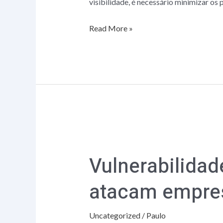
visibilidade, é necessário minimizar o
Read More »
Vulnerabilidades
na
Vulnerabilidad
rede:
como
atacam empre
cibercriminosos
atacam
Uncategorized
/
Paulo
empresas?