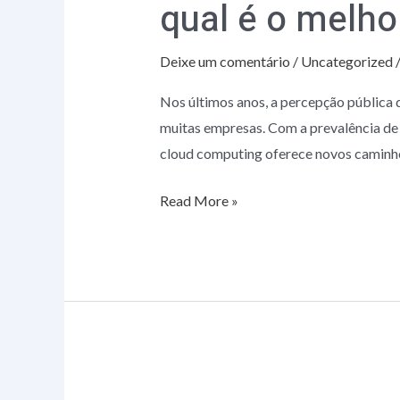
qual é o melho
armazenamento
local:
Deixe um comentário
/
Uncategorized
qual
é
Nos últimos anos, a percepção pública 
o
muitas empresas. Com a prevalência de
melhor?
cloud computing oferece novos caminho
Read More »
Benefícios