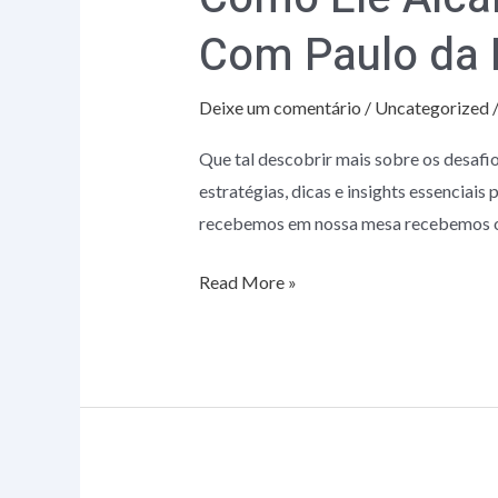
20
Com Paulo da L
Clientes
de
Deixe um comentário
/
Uncategorized
Cibersegurança
|
Que tal descobrir mais sobre os desafi
Com
estratégias, dicas e insights essenciai
Paulo
recebemos em nossa mesa recebemos o 
da
Labstar
Read More »
|
Starti
Cast
#008