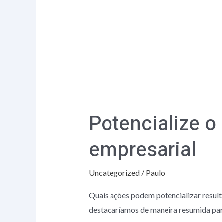
Potencialize
o
Potencialize o
uso
da
empresarial
tecnologia
no
Uncategorized
/
Paulo
ambiente
empresarial
Quais ações podem potencializar resul
destacaríamos de maneira resumida para