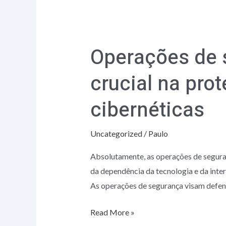
Operações
de
Operações de
segurança
desempenham
crucial na pr
um
papel
cibernéticas
crucial
na
Uncategorized
/
Paulo
proteção
Absolutamente, as operações de segur
de
da dependência da tecnologia e da inte
empresas
As operações de segurança visam defend
contra
ameaças
Read More »
cibernéticas