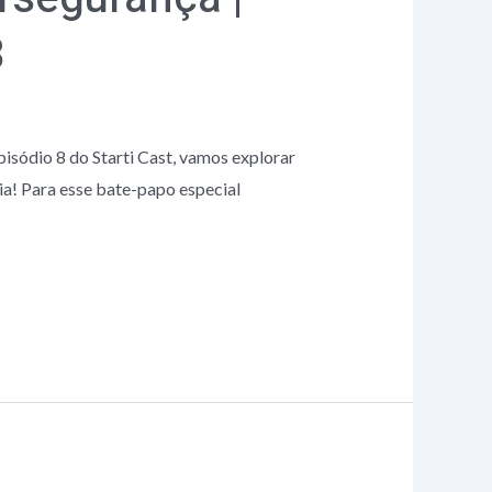
8
isódio 8 do Starti Cast, vamos explorar
ria! Para esse bate-papo especial