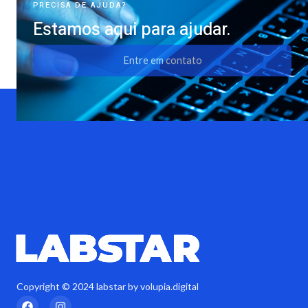
PRECISA DE AJUDA?
Estamos aqui para ajudar.
Entre em contato
Copyright © 2024 labstar by volupia.digital
F
I