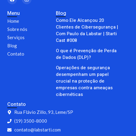
a
n
c
s
e
t
Menu
Blog
b
a
Como Ele Alcançou 20
o
g
Home
o
r
Clientes de Cibersegurança |
Sobre nós
k
a
Com Paulo da Labstar | Starti
m
Serviços
Cast #008
Blog
O que é Prevenção de Perda
Contato
de Dados (DLP)?
Operações de segurança
desempenham um papel
crucial na proteção de
empresas contra ameaças
cibernéticas
Contato
Rua Flávio Zillo, 93, Leme/SP
(19) 3500-8000
contato@labstarti.com