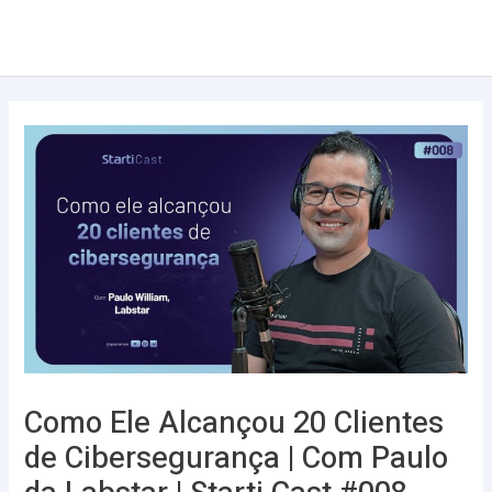
Ir
Post
Main
para
navigation
Men
o
conteúdo
Como Ele Alcançou 20 Clientes
de Cibersegurança | Com Paulo