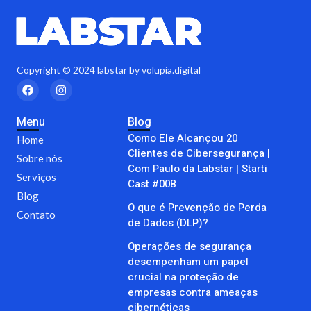
Copyright © 2024 labstar by volupia.digital
F
I
a
n
c
s
e
t
Menu
Blog
b
a
Como Ele Alcançou 20
o
g
Home
o
r
Clientes de Cibersegurança |
Sobre nós
k
a
Com Paulo da Labstar | Starti
m
Serviços
Cast #008
Blog
O que é Prevenção de Perda
Contato
de Dados (DLP)?
Operações de segurança
desempenham um papel
crucial na proteção de
empresas contra ameaças
cibernéticas