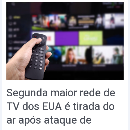
Segunda
maior
rede
de
TV
dos
EUA
é
tirada
do
ar
Segunda maior rede de
após
ataque
TV dos EUA é tirada do
de
ar após ataque de
ransomware