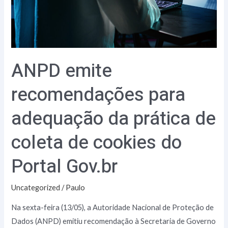
da
prática
de
coleta
ANPD emite
de
cookies
recomendações para
do
Portal
adequação da prática de
Gov.br
coleta de cookies do
Portal Gov.br
Uncategorized
/
Paulo
Na sexta-feira (13/05), a Autoridade Nacional de Proteção de
Dados (ANPD) emitiu recomendação à Secretaria de Governo