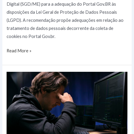
Digital (SGD/ME) para a adequação do Portal Gov.BR às
disposições da Lei Geral de Proteção de Dados Pessoais
(LGPD). A recomendação propõe adequações em relação ao
tratamento de dados pessoais decorrente da coleta de
cookies no Portal Gov.br.
Read More »
Brasil
é
o
6º
país
com
mais
vazamentos