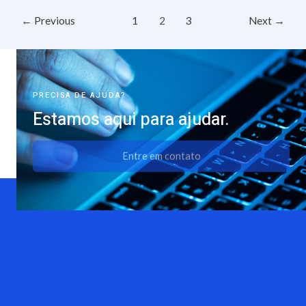
←
Previous
1
2
3
Next
→
PRECISA DE AJUDA?
Estamos aqui para ajudar.
Entre em contato