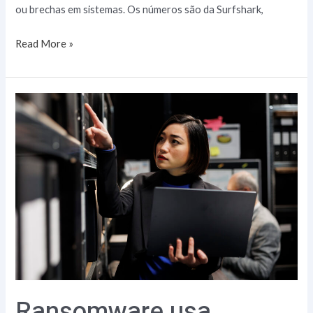
ou brechas em sistemas. Os números são da Surfshark,
Read More »
Ransomware
usa
popular
programa
de
gerenciamento
remoto
para
infectar
máquinas
Ransomware usa