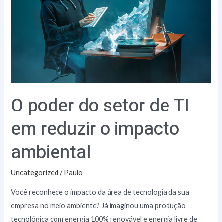
de
TI
em
reduzir
o
impacto
ambiental
O poder do setor de TI
em reduzir o impacto
ambiental
Uncategorized
/
Paulo
Você reconhece o impacto da área de tecnologia da sua
empresa no meio ambiente? Já imaginou uma produção
tecnológica com energia 100% renovável e energia livre de