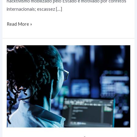
hacktivismo mobilizado pelo Estado e motivado por conflitos
internacionais; escassez […]
Read More »
Quais
os
tipos
de
Firewall
e
suas
diferenças?