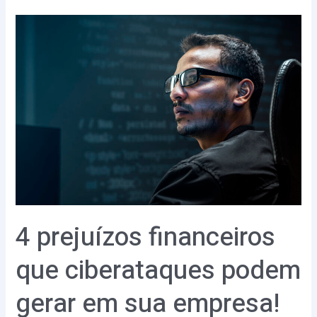
4
prejuízos
financeiros
que
ciberataques
podem
gerar
em
sua
empresa!
4 prejuízos financeiros
que ciberataques podem
gerar em sua empresa!