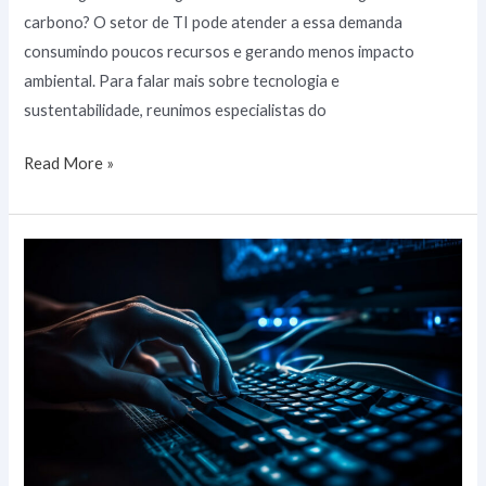
carbono? O setor de TI pode atender a essa demanda
consumindo poucos recursos e gerando menos impacto
ambiental. Para falar mais sobre tecnologia e
sustentabilidade, reunimos especialistas do
Read More »
O
que
é
Prevenção
de
Perda
de
Dados