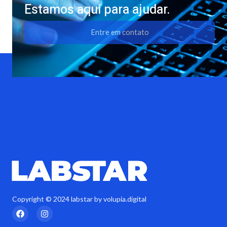
Estamos aqui para ajudar.
Entre em contato
Copyright © 2024 labstar by volupia.digital
F
I
a
n
c
s