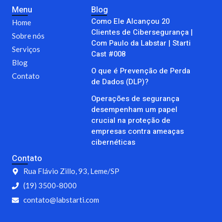
e
t
Menu
Blog
b
a
Como Ele Alcançou 20
o
g
Home
o
r
Clientes de Cibersegurança |
Sobre nós
k
a
Com Paulo da Labstar | Starti
m
Serviços
Cast #008
Blog
O que é Prevenção de Perda
Contato
de Dados (DLP)?
Operações de segurança
desempenham um papel
crucial na proteção de
empresas contra ameaças
cibernéticas
Contato
Rua Flávio Zillo, 93, Leme/SP
(19) 3500-8000
contato@labstarti.com