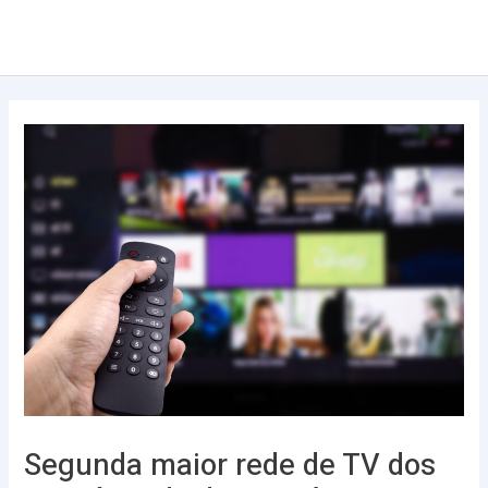
Ir
Post
Main
para
navigation
Men
o
conteúdo
Segunda maior rede de TV dos