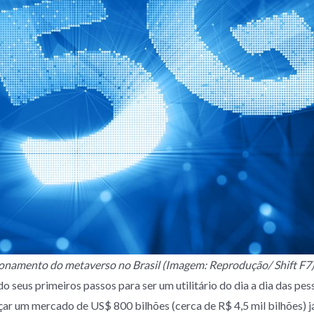
onamento do metaverso no Brasil (Imagem: Reprodução/ Shift F7
 seus primeiros passos para ser um utilitário do dia a dia das pes
r um mercado de US$ 800 bilhões (cerca de R$ 4,5 mil bilhões) j