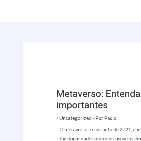
Ir
Post
para
navigation
o
conteúdo
Metaverso: Entenda 
importantes
/
Uncategorized
/ Por
Paulo
O metaverso é o assunto de 2021, com
funcionalidades para seus usuários e