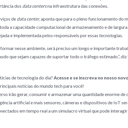
rtância dos
data centers
na infraestrutura das conexões.
rviços de
data center
, aponta que para o pleno funcionamento do m
 toda a capacidade computacional de armazenamento e de largura 
nejada e implementada pelos responsáveis por essas tecnologias.
formar nesse ambiente, será preciso um longo e importante traba
do que sejam capazes de suportar todo o tráfego estimado.”, diz 
tícias de tecnologia do dia?
Acesse e se inscreva no nosso novo
incipais notícias do mundo tech para você!
rso irão gerar, consumir e armazenar uma quantidade enorme de d
igência artificial e mais sensores, câmeras e dispositivos de IoT s
onectados em tempo real a um simulacro virtual que pode interagir