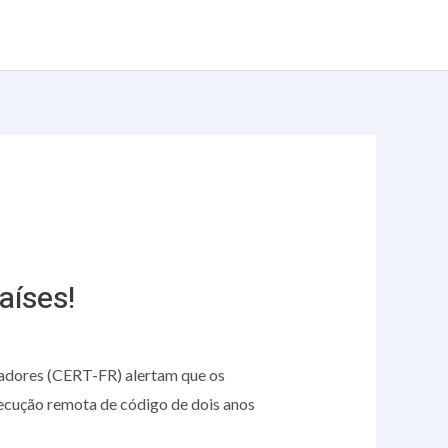
Serviços
Trabalhe conosco
Blog
Contato
aíses!
adores (CERT-FR) alertam que os
ecução remota de código de dois anos