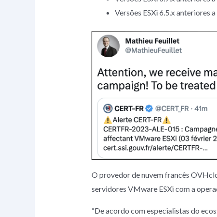
Versões ESXi 6.5.x anteriore
O provedor de nuvem francês OVHcloud
servidores VMware ESXi com a oper
“De acordo com especialistas do ecos