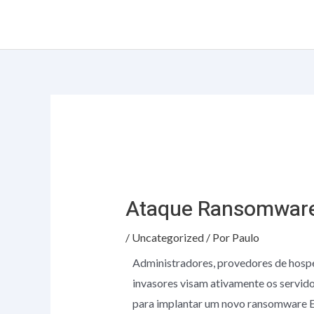
Ir
Post
para
navigation
o
conteúdo
Ataque Ransomware 
/
Uncategorized
/ Por
Paulo
Administradores, provedores de hosp
invasores visam ativamente os servid
para implantar um novo ransomware 