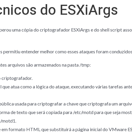
cnicos do ESXiArgs
perou uma cópia do criptografador ESXiArgs e do shell script ass
nos permitiu entender melhor como esses ataques foram conduzidos
ntes arquivos são armazenados na pasta /tmp:
 criptografador.
l que atua como a lógica do ataque, executando várias tarefas ant
blica usada para criptografar a chave que criptografa um arquiv
orma de texto que será copiada para /etc/motd para que seja mostr
c/motd1.
e em formato HTML que substituirá a página inicial do VMware ESXi