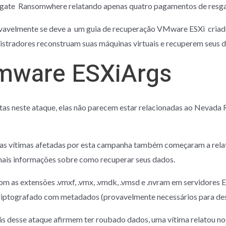
gate Ransomwhere relatando apenas quatro pagamentos de resgat
ovavelmente se deve a um guia de recuperação VMware ESXi criad
stradores reconstruam suas máquinas virtuais e recuperem seus 
mware ESXiArgs
istas neste ataque, elas não parecem estar relacionadas ao Nevad
 as vítimas afetadas por esta campanha também começaram a rela
mais informações sobre como recuperar seus dados.
m as extensões .vmxf, .vmx, .vmdk, .vmsd e .nvram em servidores
iptografado com metadados (provavelmente necessários para desc
s desse ataque afirmem ter roubado dados, uma vítima relatou n