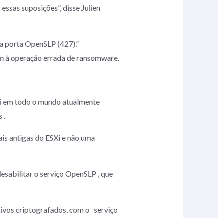
sas suposições”, disse Julien
da porta OpenSLP (427).”
ram à operação errada de ransomware.
i em todo o mundo atualmente
 .
is antigas do ESXi e não uma
esabilitar o serviço OpenSLP , que
ivos criptografados, com o serviço