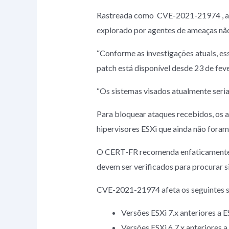
Rastreada como CVE-2021-21974 , a f
explorado por agentes de ameaças nã
“Conforme as investigações atuais, e
patch está disponível desde 23 de fev
“Os sistemas visados ​​atualmente seria
Para bloquear ataques recebidos, os a
hipervisores ESXi que ainda não foram
O CERT-FR recomenda enfaticamente a
devem ser verificados para procurar 
CVE-2021-21974 afeta os seguintes s
Versões ESXi 7.x anteriores 
Versões ESXi 6.7.x anteriore