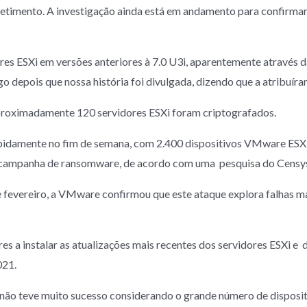
ento. A investigação ainda está em andamento para confirmar es
res ESXi em versões anteriores à 7.0 U3i, aparentemente através 
go depois que nossa história foi divulgada, dizendo que a atribuí
 aproximadamente 120 servidores ESXi foram criptografados.
pidamente no fim de semana, com 2.400 dispositivos VMware ESX
ampanha de ransomware, de acordo com uma pesquisa do Censys
evereiro, a VMware confirmou que este ataque explora falhas ma
s a instalar as atualizações mais recentes dos servidores ESXi e d
021.
ão teve muito sucesso considerando o grande número de disposit