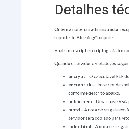
Detalhes té
Ontem à noite, um administrador recu
suporte do BleepingComputer .
Analisar o script e o criptografador 
Quando o servidor é violado, os segui
encrypt
– O executável ELF do
encrypt.sh
– Um script de shel
conforme descrito abaixo.
public.pem
– Uma chave RSA pú
motd
– A nota de resgate em f
servidor será copiado para /et
index.html
– A nota de resgat