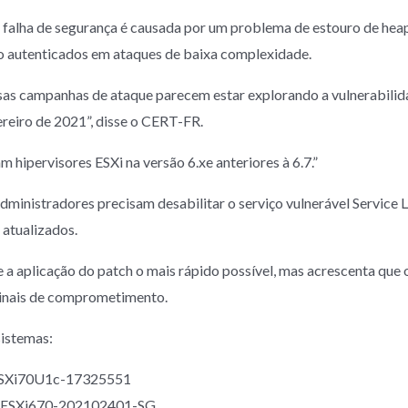
alha de segurança é causada por um problema de estouro de heap
o autenticados em ataques de baixa complexidade.
ssas campanhas de ataque parecem estar explorando a vulnerabil
ereiro de 2021”, disse o CERT-FR.
m hipervisores ESXi na versão 6.xe anteriores à 6.7.”
dministradores precisam desabilitar o serviço vulnerável Service 
 atualizados.
 aplicação do patch o mais rápido possível, mas acrescenta que 
sinais de comprometimento.
istemas:
a ESXi70U1c-17325551
s a ESXi670-202102401-SG